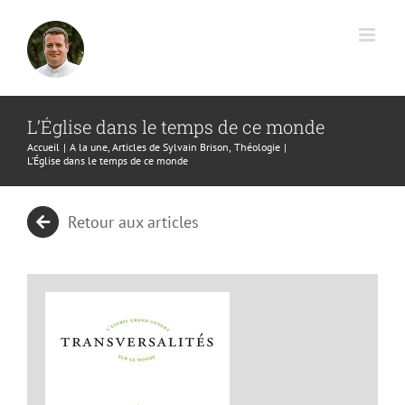
Passer
au
contenu
L’Église dans le temps de ce monde
Accueil
A la une
Articles de Sylvain Brison
Théologie
L’Église dans le temps de ce monde
Retour aux articles